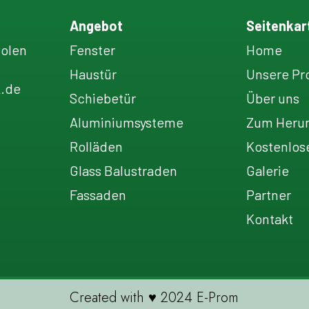
Angebot
Seitenkar
Polen
Fenster
Home
Haustür
Unsere Pr
k.de
Schiebetür
Über uns
Aluminiumsysteme
Zum Herun
Rolläden
Kostenlos
Glass Balustraden
Galerie
Fassaden
Partner
Kontakt
Created with ♥ 2024 E-Prom