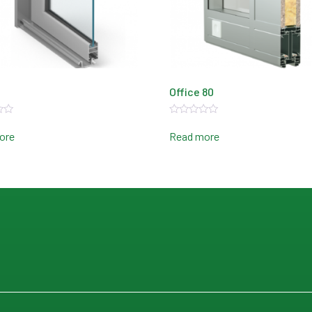
Office 80
Rated
0
ore
Read more
out
of
5