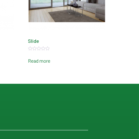
Slide
Rated
0
Read more
out
of
5