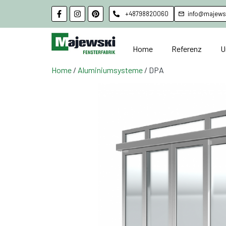
+48798820060
info@majewsk
Home
Referenz
U
Home
/
Aluminiumsysteme
/ DPA