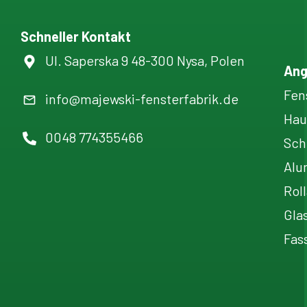
Schneller Kontakt
Ul. Saperska 9 48-300 Nysa, Polen
Ang
Fen
info@majewski-fensterfabrik.de
Hau
0048 774355466
Sch
Alu
Rol
Gla
Fas