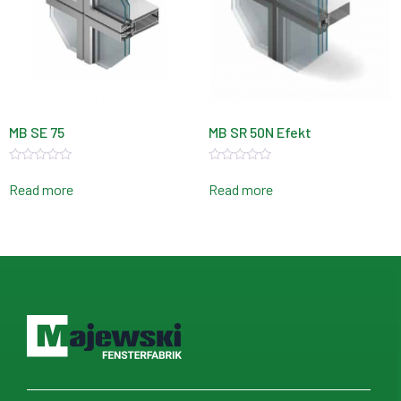
MB SE 75
MB SR 50N Efekt
Rated
Rated
0
0
Read more
Read more
out
out
of
of
5
5