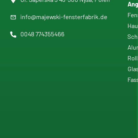
Ang
Fen
info@majewski-fensterfabrik.de
Hau
0048 774355466
Sch
Alu
Rol
Gla
Fas