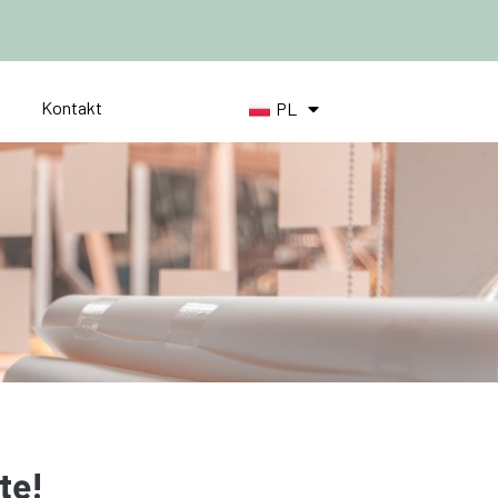
a
Kontakt
PL
DE
tę!