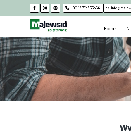
0048 774355466
info@majews
Home
Na
Wy