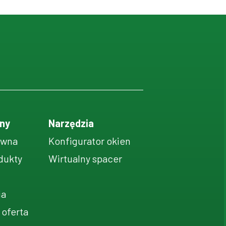
ny
Narzędzia
ówna
Konfigurator okien
dukty
Wirtualny spacer
ia
 oferta