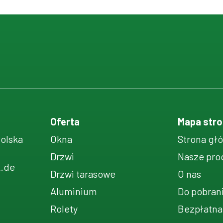
Oferta
Mapa stro
Polska
Okna
Strona gł
Drzwi
Nasze pro
k.de
Drzwi tarasowe
O nas
Aluminium
Do pobran
Rolety
Bezpłatna