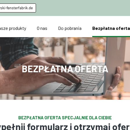
ki-fensterfabrik.de
sze produkty
O nas
Do pobrania
Bezpłatna ofert
BEZPŁATNA OFERTA
BEZPŁATNA OFERTA SPECJALNIE DLA CIEBIE
pełnij formularz i otrzymaj ofer