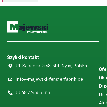
Szybki kontakt
Ul. Saperska 9 48-300 Nysa, Polska
Ofe
Okn
info@majewski-fensterfabrik.de
Drz
0048 774355466
Drz
Alu