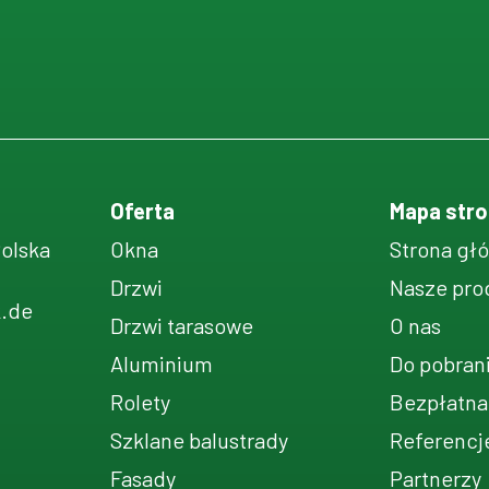
Oferta
Mapa stro
Polska
Okna
Strona gł
Drzwi
Nasze pro
k.de
Drzwi tarasowe
O nas
Aluminium
Do pobran
Rolety
Bezpłatna
Szklane balustrady
Referencj
Fasady
Partnerzy