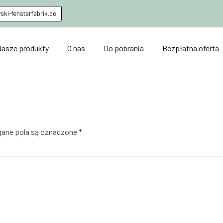
ki-fensterfabrik.de
Nasze produkty
O nas
Do pobrania
Bezpłatna oferta
ane pola są oznaczone
*