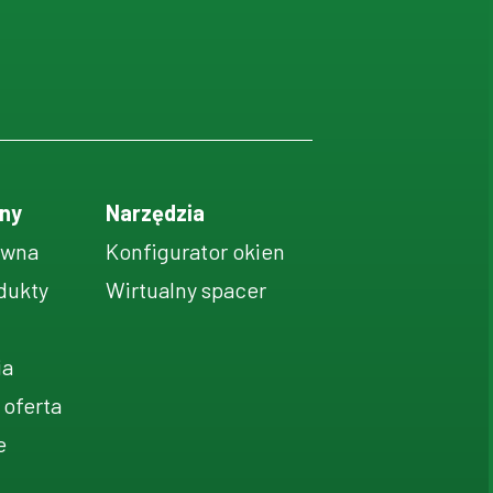
ny
Narzędzia
ówna
Konfigurator okien
dukty
Wirtualny spacer
ia
 oferta
e