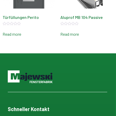
Türfüllungen Perito
Aluprof MB 104 Passive
Rated
Rated
0
0
Read more
Read more
out
out
of
of
5
5
Schneller Kontakt