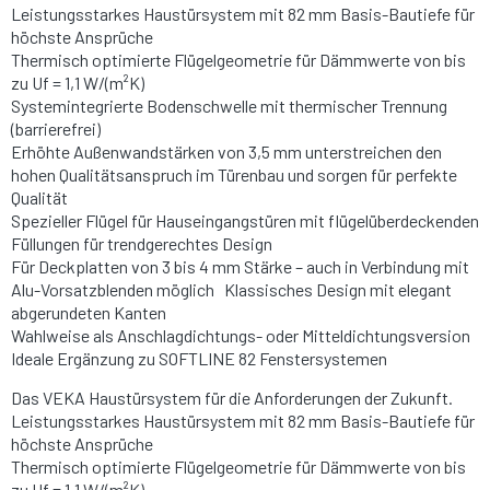
Leistungsstarkes Haustürsystem mit 82 mm Basis-Bautiefe für
höchste Ansprüche
Thermisch optimierte Flügelgeometrie für Dämmwerte von bis
zu Uf = 1,1 W/(m²K)
Systemintegrierte Bodenschwelle mit thermischer Trennung
(barrierefrei)
Erhöhte Außenwandstärken von 3,5 mm unterstreichen den
hohen Qualitätsanspruch im Türenbau und sorgen für perfekte
Qualität
Spezieller Flügel für Hauseingangstüren mit flügelüberdeckenden
Füllungen für trendgerechtes Design
Für Deckplatten von 3 bis 4 mm Stärke – auch in Verbindung mit
Alu-Vorsatzblenden möglich Klassisches Design mit elegant
abgerundeten Kanten
Wahlweise als Anschlagdichtungs- oder Mitteldichtungsversion
Ideale Ergänzung zu SOFTLINE 82 Fenstersystemen
Das VEKA Haustürsystem für die Anforderungen der Zukunft.
Leistungsstarkes Haustürsystem mit 82 mm Basis-Bautiefe für
höchste Ansprüche
Thermisch optimierte Flügelgeometrie für Dämmwerte von bis
zu Uf = 1,1 W/(m²K)