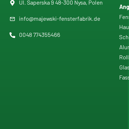
Ul. Saperska 9 48-300 Nysa, Polen
Ang
Fen
info@majewski-fensterfabrik.de
Hau
0048 774355466
Sch
Alu
Rol
Gla
Fas