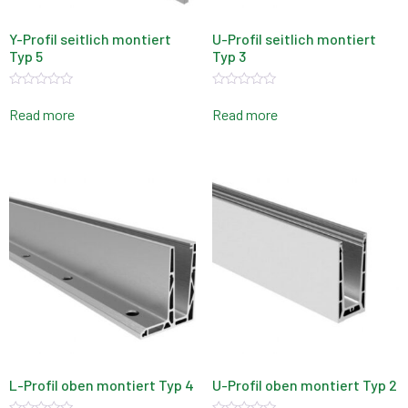
Y-Profil seitlich montiert
U-Profil seitlich montiert
Typ 5
Typ 3
Rated
Rated
0
0
Read more
Read more
out
out
of
of
5
5
L-Profil oben montiert Typ 4
U-Profil oben montiert Typ 2