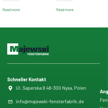
Rated
Rated
0
0
Read more
Read more
out
out
of
of
5
5
Schneller Kontakt
Ul. Saperska 9 48-300 Nysa, Polen
Ang
Fen
info@majewski-fensterfabrik.de