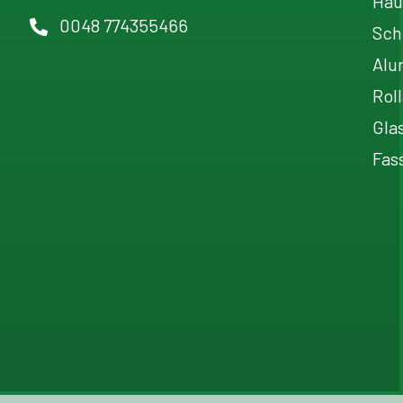
Hau
0048 774355466
Sch
Alu
Rol
Gla
Fas