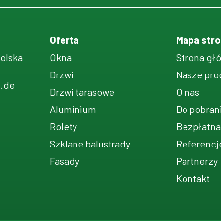
Oferta
Mapa stro
Polska
Okna
Strona gł
Drzwi
Nasze pro
k.de
Drzwi tarasowe
O nas
Aluminium
Do pobran
Rolety
Bezpłatna
Szklane balustrady
Referencj
Fasady
Partnerzy
Kontakt