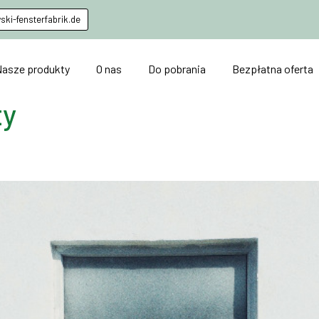
ki-fensterfabrik.de
Nasze produkty
O nas
Do pobrania
Bezpłatna oferta
ty