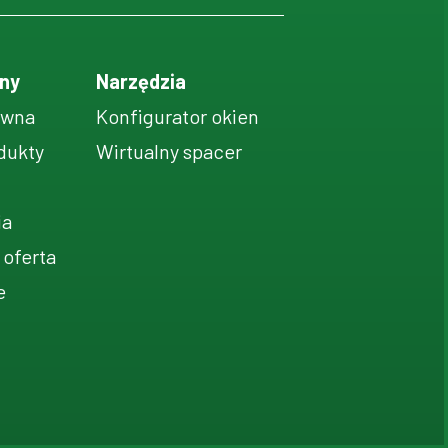
ny
Narzędzia
ówna
Konfigurator okien
dukty
Wirtualny spacer
ia
 oferta
e