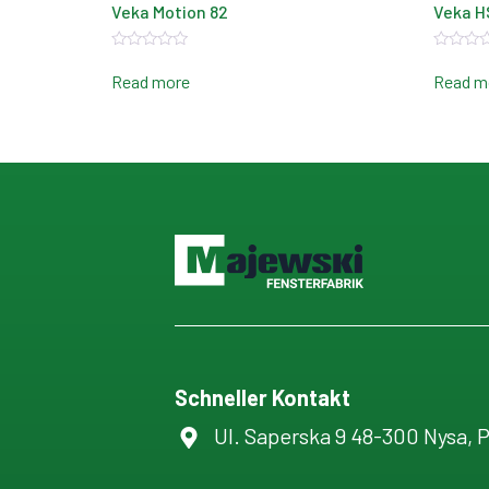
Veka Motion 82
Veka H
Rated
Rated
0
0
Read more
Read m
out
out
of
of
5
5
Schneller Kontakt
Ul. Saperska 9 48-300 Nysa, 