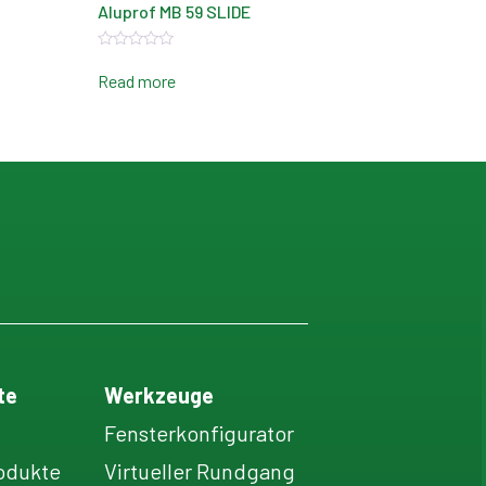
Aluprof MB 59 SLIDE
Rated
0
Read more
out
of
5
te
Werkzeuge
Fensterkonfigurator
odukte
Virtueller Rundgang