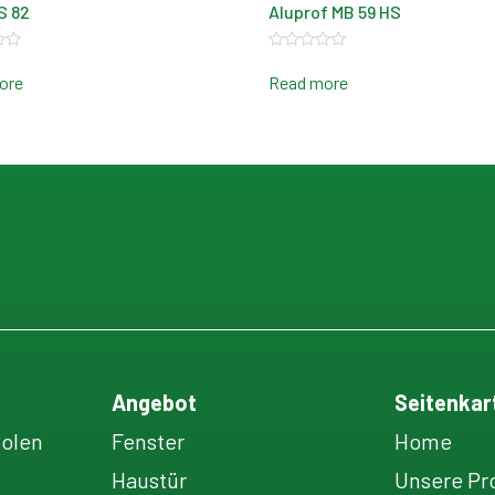
S 82
Aluprof MB 59 HS
Rated
0
ore
Read more
out
of
5
Angebot
Seitenkar
Polen
Fenster
Home
Haustür
Unsere Pr