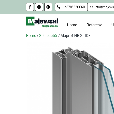
+48798820060
info@majewsk
Home
Referenz
U
Home
/
Schiebetür
/ Aluprof MB SLIDE