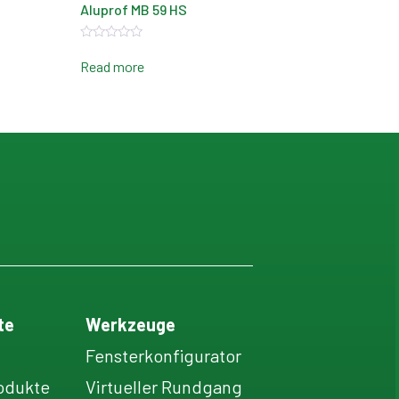
Aluprof MB 59 HS
Rated
0
Read more
out
of
5
te
Werkzeuge
Fensterkonfigurator
odukte
Virtueller Rundgang