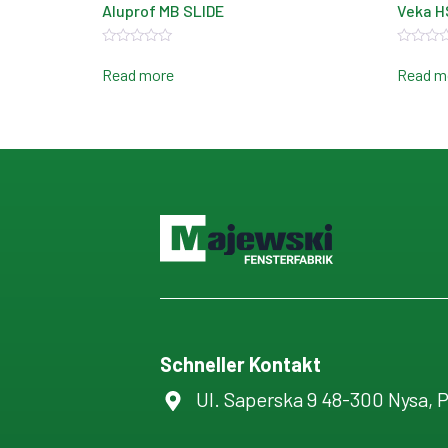
Aluprof MB SLIDE
Veka H
Rated
Rated
0
0
Read more
Read m
out
out
of
of
5
5
Schneller Kontakt
Ul. Saperska 9 48-300 Nysa, 