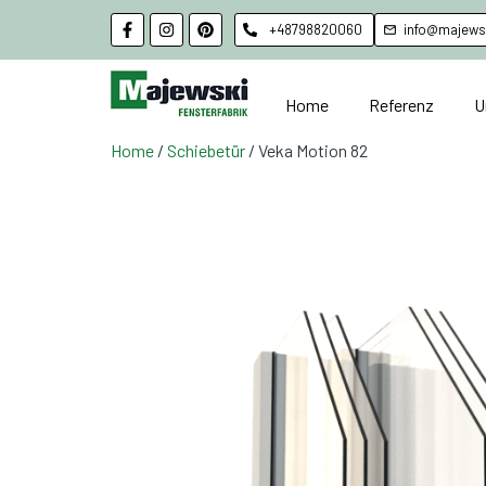
+48798820060
info@majewsk
Home
Referenz
U
Home
/
Schiebetür
/ Veka Motion 82