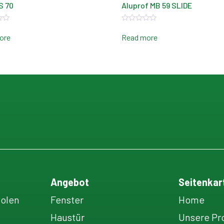
S 70
Aluprof MB 59 SLIDE
Rated
0
ore
Read more
out
of
5
Angebot
Seitenkar
Polen
Fenster
Home
Haustür
Unsere Pr